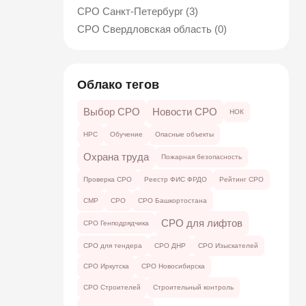
СРО Санкт-Петербург (3)
СРО Свердловская область (0)
Облако тегов
Выбор СРО
Новости СРО
НОК
НРС
Обучение
Опасные объекты
Охрана труда
Пожарная безопасность
Проверка СРО
Реестр ФИС ФРДО
Рейтинг СРО
СМР
СРО
СРО Башкортостана
СРО для лифтов
СРО Генподрядчика
СРО для тендера
СРО ДНР
СРО Изыскателей
СРО Иркутска
СРО Новосибирска
СРО Строителей
Строительный контроль