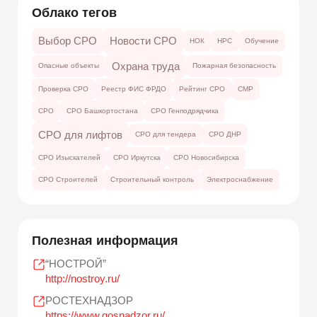
Облако тегов
Выбор СРО
Новости СРО
НОК
НРС
Обучение
Охрана труда
Опасные объекты
Пожарная безопасность
Проверка СРО
Реестр ФИС ФРДО
Рейтинг СРО
СМР
СРО
СРО Башкортостана
СРО Генподрядчика
СРО для лифтов
СРО для тендера
СРО ДНР
СРО Изыскателей
СРО Иркутска
СРО Новосибирска
СРО Строителей
Строительный контроль
Электроснабжение
Полезная информация
“НОСТРОЙ”
http://nostroy.ru/
РОСТЕХНАДЗОР
https://www.gosnadzor.ru/