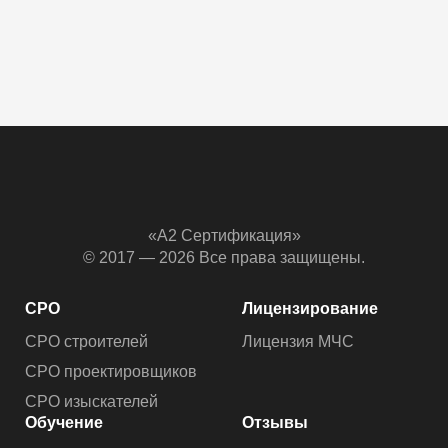
Максим
С
ООО Агрострой
Ас
«А2 Сертификация»
© 2017 — 2026 Все права защищены.
СРО
Лицензирование
СРО строителей
Лицензия МЧС
СРО проектировщиков
СРО изыскателей
Обучение
Отзывы