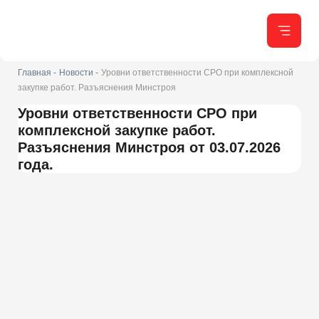
Главная -
Новости -
Уровни ответственности СРО при комплексной
закупке работ. Разъяснения Минстроя
Уровни ответственности СРО при
комплексной закупке работ.
Разъяснения Минстроя от 03.07.2026
года.
Недавно мы опубликовали статью про
уровни ответственности в СРО
и как их правильно
выбирать. Однако, на практике встречаются сложные
случаи правильного определения уровня. Одним из таких