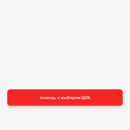
точное название требуемой квалификации;
уровень квалификации;
профессиональный стандарт, на основании которого
проводится экзамен;
относится ли квалификация к строительству,
проектированию или инженерным изысканиям;
подходит ли результат НОК для вашей задачи;
помощь с выбором ЦОК