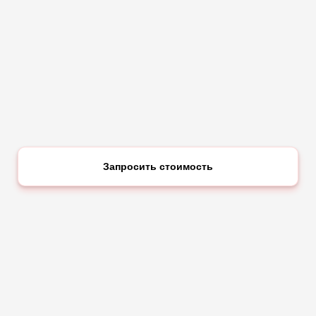
ГИП Строительство — 24000 руб.
ГИП Проектирование — 22000 руб.
Запросить стоимость
ГАП Проектирование — 22000 руб.
ГИП Изыскания — 22000 руб.