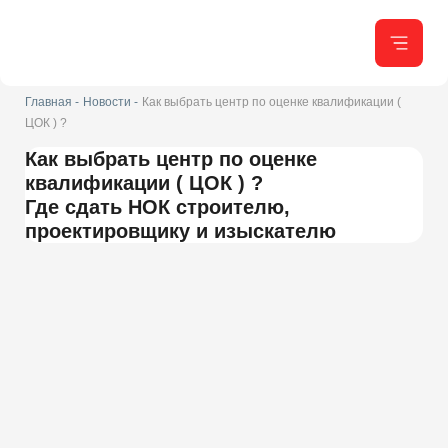
Главная -
Новости -
Как выбрать центр по оценке квалификации (
ЦОК ) ?
Как выбрать центр по оценке
квалификации ( ЦОК ) ?
Где сдать НОК строителю,
проектировщику и изыскателю
Независимая оценка квалификации
(НОК) — это важная
процедура для специалистов в сфере строительства,
архитектурно-строительного проектирования и инженерных
изысканий, которая проводится в формате